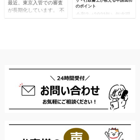
ザ - 行政書士が教える申請成功
最近、東京入管での審査
のポイント
が長期化しています。 不
令和3（2021年）年末現
安を感じている外国人や
在、日本には約246万
採用計画が進まず困って
5,000人の中長期在留者
いる企業、 地方入管への
がいます。そのうち、約
申請を検討している人も
27万5,000人（10.0%）
多いので、 当事務所で申
が在留資格「技術・人文
請した案件のリアルな審
知識・国際業務」で滞在
査日数をお伝えします。
しています。これは、日
〇 永住許可申請 ［東
本で働くことを目的とす
京］1年6ヶ月～1年7ヶ月
る就労ビザの中では一番
［横 浜］8ヶ月～1年
多い人数です。 在留資
［大 阪］約8ヶ月 ［名
格別在留外国人の構成比
古屋］約5ヶ月 〇 在留資
（令和３年末） この記
格認定証明書交付申請
事では、外国人を採用す
［東 京］約7ヶ月（技
る企業向けに、「技術・
術・人文知識・国際業
人文知識・国際業務」ビ
務） 約1ヶ月（高度専門
ザについて、わかりやす
職１号ロ） 約1ヶ月（家