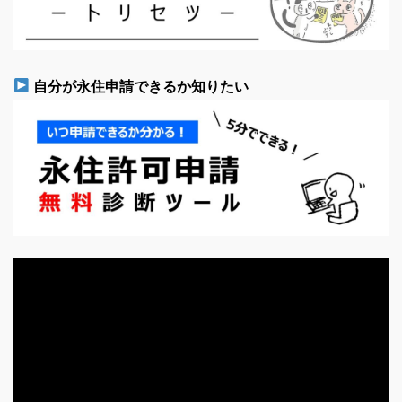
自分が永住申請できるか知りたい
動
画
プ
レ
ー
ヤ
ー