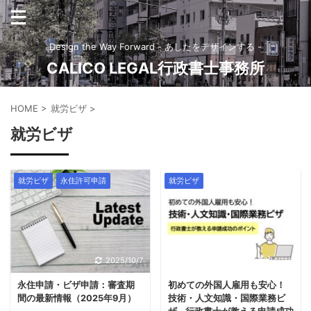
Design the Way Forward - あしたをデザインする -
CALICO LEGAL行政書士事務所
HOME
>
就労ビザ
>
就労ビザ
就労ビザ
永住許可申請
就労ビザ
2025/10/7
2024/11/1
永住申請・ビザ申請：審査期
初めての外国人雇用も安心！
間の最新情報（2025年9月）
技術・人文知識・国際業務ビ