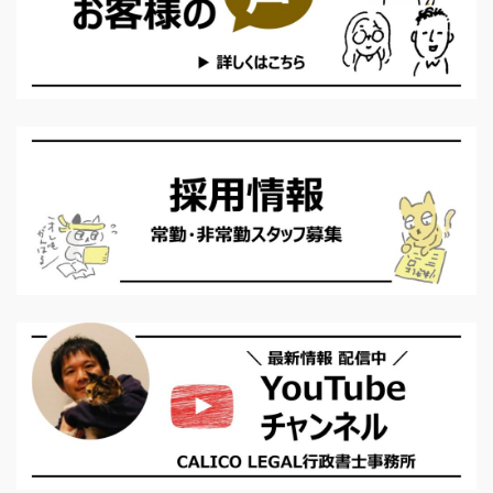
く解説します。 CALICO
族滞在） ［大 阪］約2
LEGAL行政書士事務所で
ヶ月半（企業内転勤）
は、オンライン申請の範
〇 在留期間更新許可 ...
囲拡大に伴い ...