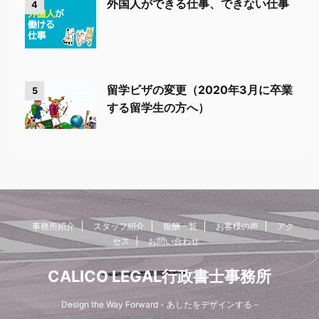
外国人ができる仕事、できない仕事
4
留学ビザの変更（2020年3月に卒業
5
する留学生の方へ）
事務所紹介
スタッフ紹介
報酬一覧
お客様の声
アク
セス
お問い合わせ
CALICO LEGAL行政書士事務所
Design the Way Forward - あしたをデザインする -