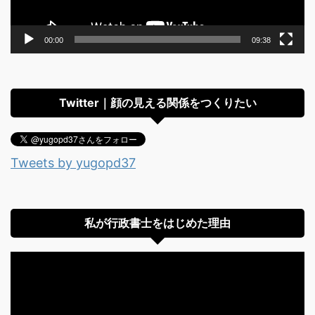
00:00
09:38
Twitter｜顔の見える関係をつくりたい
Tweets by yugopd37
私が行政書士をはじめた理由
動
画
プ
レ