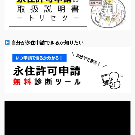
自分が永住申請できるか知りたい
動
画
プ
レ
ー