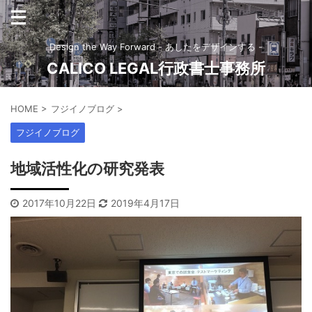
Design the Way Forward - あしたをデザインする -
CALICO LEGAL行政書士事務所
HOME
>
フジイノブログ
>
フジイノブログ
地域活性化の研究発表
2017年10月22日
2019年4月17日