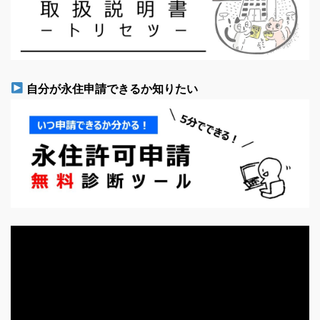
自分が永住申請できるか知りたい
動
画
プ
レ
ー
ヤ