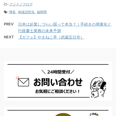
-
フジイノブログ
-
博多
,
地域活性化
,
福岡県
PREV
日本は起業しづらい国って本当？｜手続きの簡素化と
行政書士業務の未来予測
NEXT
【カフェ】やまねこ亭（武蔵五日市）