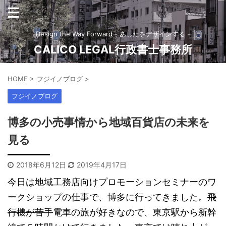
Design the Way Forward - あしたをデザインする -
CALICO LEGAL行政書士事務所
HOME
>
フジイノブログ
>
フジイノブログ
博多の小売事情から地域百貨店の未来を
見る
2018年6月12日
2019年4月17日
今日は地域工務店向けプロモーションセミナーのワ
ークショップの仕事で、博多に行ってきました。
飛
行機が苦手
電車の旅が好きなので、東京駅から新幹