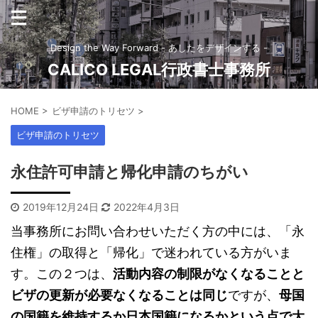
Design the Way Forward - あしたをデザインする -
CALICO LEGAL行政書士事務所
HOME
>
ビザ申請のトリセツ
>
ビザ申請のトリセツ
永住許可申請と帰化申請のちがい
2019年12月24日
2022年4月3日
当事務所にお問い合わせいただく方の中には、「永
住権」の取得と「帰化」で迷われている方がいま
す。この２つは、
活動内容の制限がなくなることと
ビザの更新が必要なくなることは同じ
ですが、
母国
の国籍を維持するか日本国籍になるかという点で大