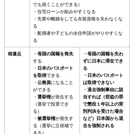
でも就くことができる）
・住宅ローンが組みやすくなる
・失業や離婚をしても在留資格を失わなくな
る
・配偶者や子どもの永住申請がやりやすくな
る
相違点
・
母国の国籍を喪失
・母国の国籍を失わ
する
ずに日本に滞在でき
・
日本のパスポート
る
を取得
できる
・日本のパスポート
・
公務員
になること
は取得できない
ができる
・退去強制事由に該
・
選挙権
が発生する
当すれば（窃盗の罪
（選挙で投票でき
で懲役１年以上の実
る）
刑判決を受けた場合
・
被選挙権
が発生す
など）日本国から退
る（選挙に立候補で
去を強制される
きる）