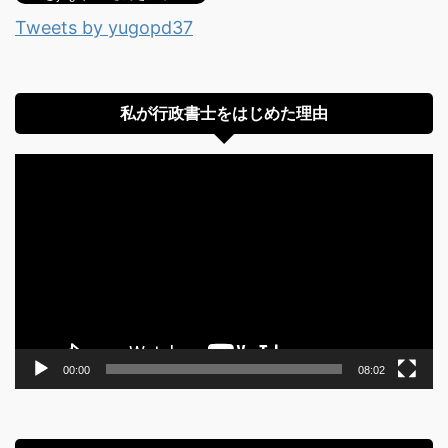
Tweets by yugopd37
私が行政書士をはじめた理由
動
画
プ
レ
ー
ヤ
ー
00:00
08:02