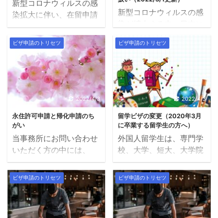
新型コロナウィルスの感
入国の条件 外国人を受け
職ビザ（在留資格「高度
新型コロナウィルスの感
染拡大に伴い、在留申請
入れる日本国内の企業・
専門職」）とは？ 在留資
染が拡大する中、日本に
についても様々な特例措
団体が、厚生労働省の入
格「高度専門職」は、平
滞在中の外国人や、外国
置が出されています。そ
国者健康管理システム
ビザ申請のトリセツ
ビザ申請のトリセツ
成24（2012）年5月に導
人を雇用する企業などか
れらの措置は、主に、帰
（ERFS）の申請を完了
入された、比較的新しい
ら、ビザ申請に関する問
国できないことや入管の
すること。 入国できるケ
在留資格です。 日本の経
い合わせが増えていま
窓口に行けないことに伴
ース 令和4（2022）年3
済活性化や国際競争力の
す。 この記事では、新型
う、在留期限の猶予に関
月1日午前0時（日本時
強化のために、高度な専
コロナウィルスに関する
するものが多いです。 他
間）以降に入国・帰国す
2022/4/3
2022/4/3
門知識・技術・能力を有
出入国在留管理庁の取り
方、当事務所には永住権
る方で、事前に上記の申
...
永住許可申請と帰化申請のち
留学ビザの変更（2020年3月
組みについて、最新情報
を申請中の方や、これか
請を完了した場 ...
がい
に卒業する留学生の方へ）
をまとめます。（※2022
ら永住申請をしようと考
当事務所にお問い合わせ
外国人留学生は、専門学
年3月1日現在／随時更
えている方からの不安の
いただく方の中には、
校、大学、短大、大学院
新） コロナウィルスの影
声も届いています。この
「永住権」の取得と「帰
などを卒業するにあた
響による在留申請の取り
記事では、新型コロナウ
化」で迷われている方が
り、「留学」ビザ」を他
扱いは依然として流動的
ィルスの感染拡大が永住
ビザ申請のトリセツ
ビザ申請のトリセツ
います。この２つは、活
のビザに変更する必要が
です。 この記事では、入
申請に及ぼす影響につい
動内容の制限がなくなる
あります。 この記事で
管の公表事項と当事務所
て考察します。 【参考】
こととビザの更新が必要
は、2020年の最新情報
で把握した情報から、で
永住許可申請の一般的な