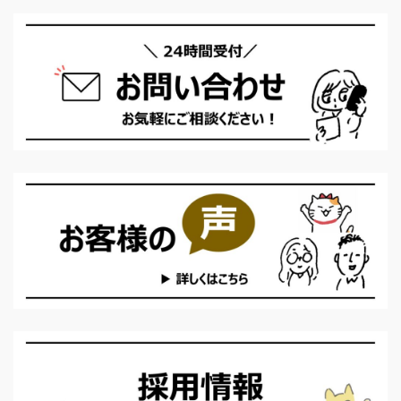
は法務省 ...
ポイント」で、70点以
いたしますので、お気軽
...
上、または、80点以上の
にご利用ください。
外国人をいいます。 高度
［URL］https://calico-
人材ポイントの計算方法
legal.com/permanent-
を知りたい方は、こちら
checktool/
の記事を見てください。
外国人の方が、自分で正
しい点数計算ができるよ
う、丁寧に解説していま
す。 ▼ 行政書士がわか
りやすく解説！高度人材
ポイントの計算方法 最
近の永住申請の傾向（20
...