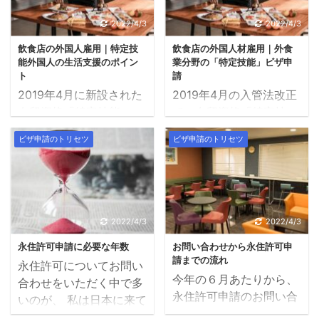
なくなることは同じです
を踏まえて、留学生の卒
きる限り正確な記述を心
解説については、こちら
が、母国の国籍を維持す
業後の進路選択につい
掛けていますが、具体的
2022/4/3
2022/4/3
の記事をお読みくださ
るか日本国籍になるかと
て、在留資格の視点から
な事案の判断について
い。 Q. 新型コロナウィ
飲食店の外国人雇用｜特定技
飲食店の外国人材雇用｜外食
いう点で大きな違いがあ
まとめます。大学・専門
は、個別にお問い合わせ
ルスの ...
能外国人の生活支援のポイン
業分野の「特定技能」ビザ申
ります。 「どちらが申請
学校のキャリアセンター
をいただくか、ご自身 ...
ト
請
しやすいか？」という手
の方にもご参考となるよ
2019年4月に新設された
2019年4月の入管法改正
続的には、2019年12月
う、１から分かりやすく
在留資格「特定技能」
で、在留資格「特定技
現在、帰化申請の方が若
解説します。 この記事の
（特定技能ビザ）も、運
能」（特定技能ビザ）が
干申請しやすいです。し
対象となる方 2020年4
ビザ申請のトリセツ
ビザ申請のトリセツ
用開始から約半年が経
新設されました。この制
かし、申請のしやすさだ
月から日本の企業で働き
ち、少しづつ全体像が見
度により、今後5年間
けでなく、ご自身のこの
始める外国人留学生
えてきました。先週、外
（2019年～2024年）
先の人生を見すえてどち
2020年4月入社の新卒外
食業分野の技能測定試験
で、外食業で働く外国人
らの手続きが良いか、ご
国人の採用を行う企業 内
について、今後のスケジ
が最大5万3,000人、日
2022/4/3
2022/4/3
検討ください。 帰化 永
定を獲得できず、就職活
ュールが公表され、2019
本にやって来ます。 近
住権取得 定義 日本国籍
動を続けたい外国人留学
永住許可申請に必要な年数
お問い合わせから永住許可申
年度中（2020年3月ま
年、飲食店で働く外国人
を取って日本人にな ...
生 これから就職活 ...
請までの流れ
永住許可についてお問い
で）におよそ7,000人の
の数は急速に増えていま
今年の６月あたりから、
合わせをいただく中で多
合格者が出ることが明ら
すが、大半は日本語学
永住許可申請のお問い合
いのが、 私は日本に来て
かになりました。 当事務
校・大学・専門学校など
わせをいただくことが増
「〇年」になります。永
所にも、外国人材の採用
に通う留学生のアルバイ