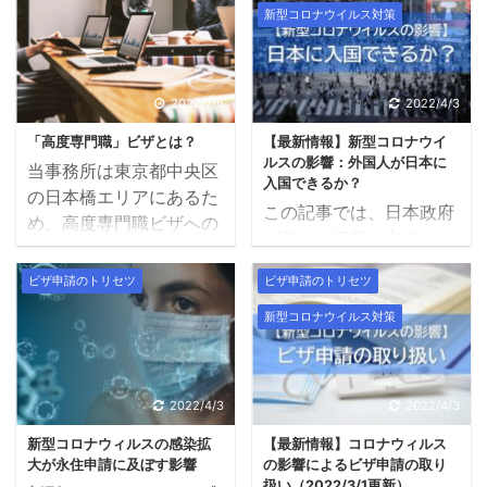
新型コロナウイルス対策
2022/7/6
2022/4/3
「高度専門職」ビザとは？
【最新情報】新型コロナウイ
ルスの影響：外国人が日本に
当事務所は東京都中央区
入国できるか？
の日本橋エリアにあるた
この記事では、日本政府
め、高度専門職ビザへの
が作った資料に出てく
変更や、高度人材ポイン
る”専門的な言葉”を、”わ
トを活用する永住申請
ビザ申請のトリセツ
ビザ申請のトリセツ
かりやすい言葉”に言い
に、数多く取り組んでい
かえています。より詳し
新型コロナウイルス対策
ます。 最近では、香港、
い情報は、出入国在留管
台湾など、海外在住の方
理庁にお問い合わせくだ
から、相談いただくこと
さい。 令和4（2022）
も増えています。 この記
2022/4/3
2022/4/3
年3月1日 外国人の新規
事では、高度専門職ビザ
新型コロナウィルスの感染拡
【最新情報】コロナウィルス
入国制限の見直しについ
について、わかりやすく
大が永住申請に及ぼす影響
の影響によるビザ申請の取り
て、発表がありました。
解説します。 高度専門
扱い（2022/3/1更新）