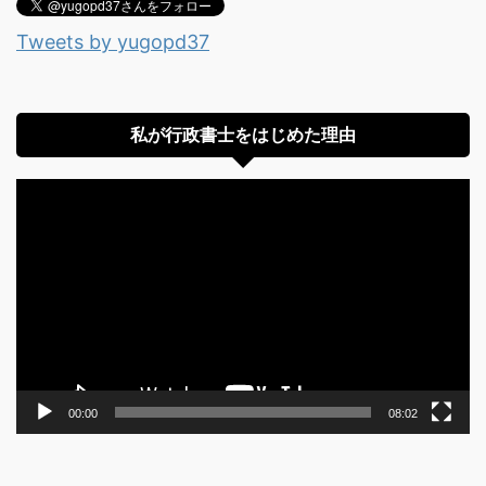
Tweets by yugopd37
私が行政書士をはじめた理由
動
画
プ
レ
ー
ヤ
ー
00:00
08:02