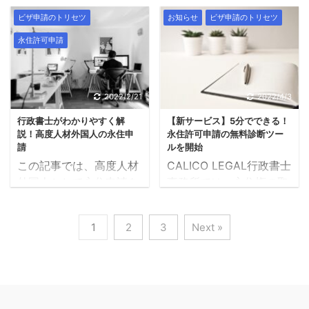
えています。ガイドライ
住許可申請をできます
に関心のある飲食店経営
トのため、1週間に28時
ビザ申請のトリセツ
お知らせ
ビザ申請のトリセツ
ンや提出資料の変更によ
か？ という質問です。
者の方や、飲食店で働き
間までと労働時間が制限
永住許可申請
り、ご不安を感じている
永住権を希望する外国人
たい外国人本人からの相
されます。 一方、特定技
方の中には、行政書士に
の方の中には「日本に10
談が増えています。特
能ビザを取得する外国人
相談するということもハ
年いれば永住者になれ
に、「特定技能外国人へ
は、日本人と同じように
ードルが高いと感じてい
る」とお考えの方もおり
の生活支援って、誰が何
労働基準法のもと制限な
2022/2/21
2022/4/3
る方もいらっしゃると思
ますが、詳しく話を聞い
をすればいいの？」とい
く働くことができます。
行政書士がわかりやすく解
【新サービス】5分でできる！
います。 そこで、少しで
てみると、申請できそう
うことに不安を持たれて
当事務所は東京都内でい
説！高度人材外国人の永住申
永住許可申請の無料診断ツー
も安心してお問い合わせ
に見えるけれど実はでき
いる方が多いです ...
ち早く、特定技 ...
請
ルを開始
いただけるよう、当事務
ないケースや、逆に、条
この記事では、高度人材
CALICO LEGAL行政書士
所にご相談いただいてか
件を満たしていないよう
外国人として永住申請を
事務所では、永住権の取
ら永住許可申請までの流
に見えるけれど実は申請
行う外国人向けに、申請
得を希望する外国人の方
れを説明いたします。 永
できるケースもありま
のポイントなどを、わか
が「永住許可申請」の要
住許可申請の流れ ※ 画像
1
2
3
Next »
す。 この記事では、永住
りやすく解説します。 高
件を満たすかどうかを無
クリックで別ウインドウ
許可申請は何年でできる
度人材外国人とは 永住申
料で診断するサービスを
で大きな画像が開きま
のか？について説明しま
請における高度人材外国
開始しました。 専門家の
す。 step1お問い合わ
す。 原 則 個別のケー
人とは、出入国在留管理
力を借りず自分で申請し
せ［無料］ 「お問い合わ
スごとに見る前に、まず
庁が定める「高度専門職
たいとお考えの方も診断
せフォーム」「メール」