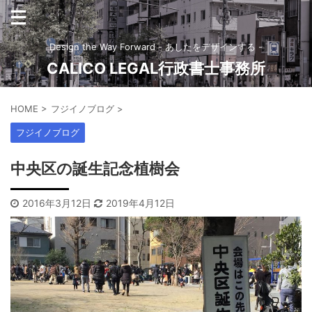
Design the Way Forward - あしたをデザインする -
CALICO LEGAL行政書士事務所
HOME
>
フジイノブログ
>
フジイノブログ
中央区の誕生記念植樹会
2016年3月12日
2019年4月12日