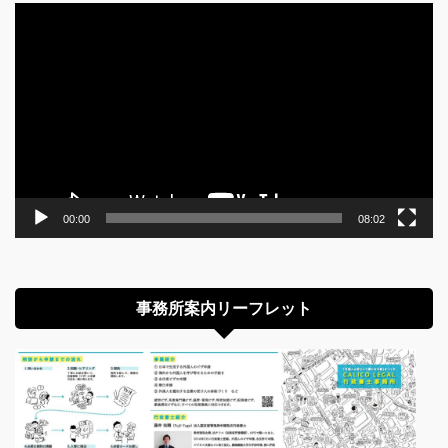
動
画
プ
レ
ー
ヤ
ー
00:00
08:02
事務所案内リーフレット