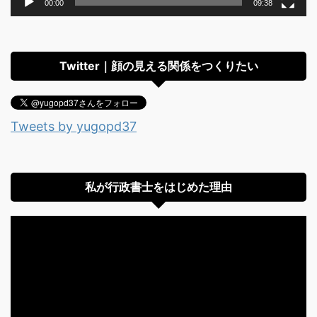
00:00
09:38
Twitter｜顔の見える関係をつくりたい
Tweets by yugopd37
私が行政書士をはじめた理由
動
画
プ
レ
ー
ヤ
ー