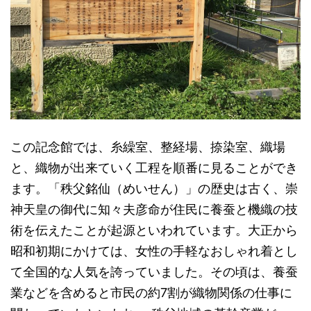
この記念館では、糸繰室、整経場、捺染室、織場
と、織物が出来ていく工程を順番に見ることができ
ます。「秩父銘仙（めいせん）」の歴史は古く、崇
神天皇の御代に知々夫彦命が住民に養蚕と機織の技
術を伝えたことが起源といわれています。大正から
昭和初期にかけては、女性の手軽なおしゃれ着とし
て全国的な人気を誇っていました。その頃は、養蚕
業などを含めると市民の約7割が織物関係の仕事に