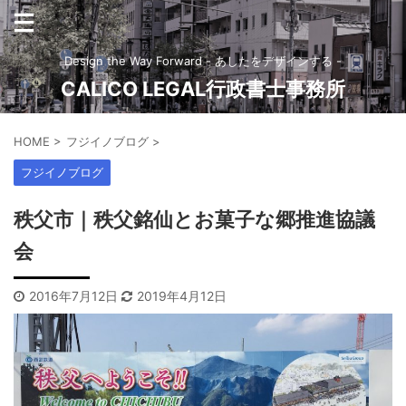
Design the Way Forward - あしたをデザインする -
CALICO LEGAL行政書士事務所
HOME
>
フジイノブログ
>
フジイノブログ
秩父市｜秩父銘仙とお菓子な郷推進協議
会
2016年7月12日
2019年4月12日