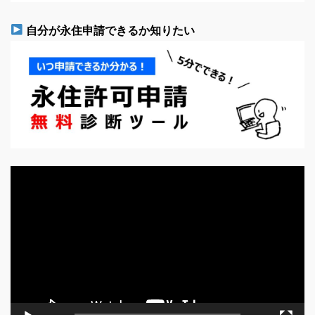
自分が永住申請できるか知りたい
動
画
プ
レ
ー
ヤ
ー