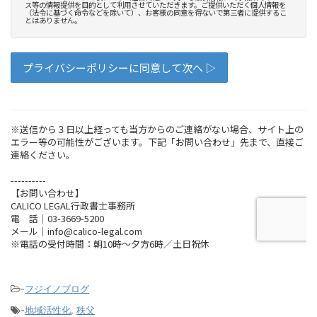
-
フジイノブログ
-
地域活性化
,
秩父